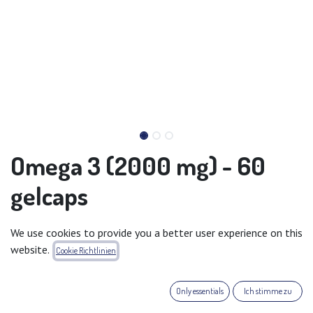
Omega 3 (2000 mg) - 60
gelcaps
OMEGA 3 1000 MG
We use cookies to provide you a better user experience on this
website.
Cookie Richtlinien
Nahrungsergänzungsmittel.
Enthält essentielle Fettsäuren. Enthält 2 g Fischöl pro Dosis.
Die Omega-3-Fettsäuren EPA und DHA tragen zur
Only essentials
Ich stimme zu
Aufrechterhaltung einer normalen Herzfunktion bei. DHA