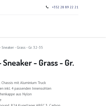
+352 28 89 22 21
0
schäftsbedingungen ​
- Sneaker - Grass - Gr. 32-35
- Sneaker - Grass - Gr.
 Chassis mit Aluminium Truck
en inkl. 4 passenden Innensohlen
ehenkappe aus Nylon
e
bound, 82A Kugellager ABEC 3, Carbon