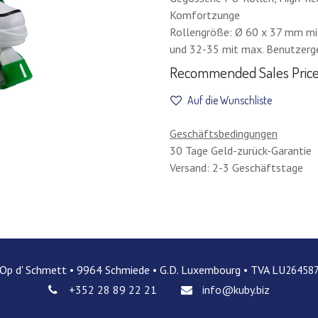
Komfortzunge
Rollengröße: Ø 60 x 37 mm mi
und 32-35 mit max. Benutzerg
Recommended Sales Price 
Auf die Wunschliste
Geschäftsbedingungen
30 Tage Geld-zurück-Garantie
Versand: 2-3 Geschäftstage
 Op d' Schmett • 9964 Schmiede • G.D. Luxembourg • TVA LU
26458
+352 28 89 22 21
info@kuby.biz