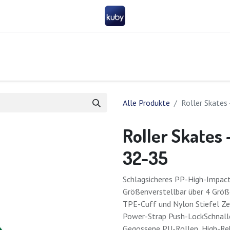
nehmen
Help
Kontakt
Werden Sie Partner
FAQ
Allgemeine Ge
Alle Produkte
Roller Skates 
Roller Skates 
32-35
Schlagsicheres PP-High-Impact
Größenverstellbar über 4 Größ
TPE-Cuff und Nylon Stiefel Z
Power-Strap Push-LockSchnall
Gegossene PU-Rollen, High-Re