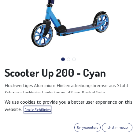
Scooter Up 200 - Cyan
Hochwertiges Aluminium Hinterradreibungsbremse aus Stahl
Schwarz lackierte Lenkstange, 48 cm Ruckelfreie
Klemmgriffe
We use cookies to provide you a better user experience on this
Beidseitig reflektierender Reifenprint
website.
Cookie Richtlinien
Eloxierte Klemmen
Hochwertige abnehmabare TPE-Griffe
Only essentials
Ich stimme zu
Zweifarbige Felgen
Höhenjustierbarer Lenker von 77 bis 103 cm