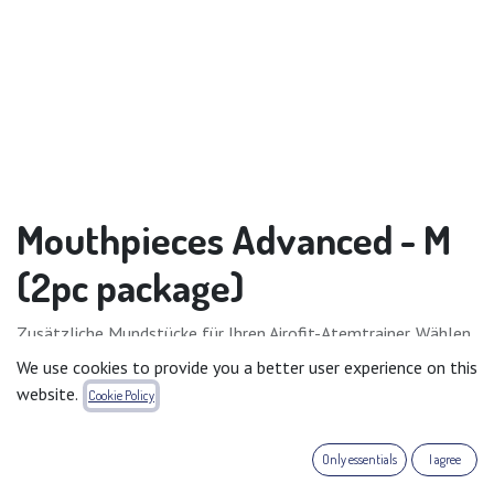
Mouthpieces Advanced - M
(2pc package)
Zusätzliche Mundstücke für Ihren Airofit-Atemtrainer. Wählen
Sie den Typ, der am besten zu Ihren Vorlieben passt! Manche
We use cookies to provide you a better user experience on this
bevorzugen die einfache Version, während andere den Trainer
website.
Cookie Policy
mit der fortgeschrittenen Variante gerne zwischen den
Zähnen halten.
Only essentials
I agree
Bitte beachten Sie: verpackt pro 2x Mundstücke der von Ihnen
gewählten Variante.