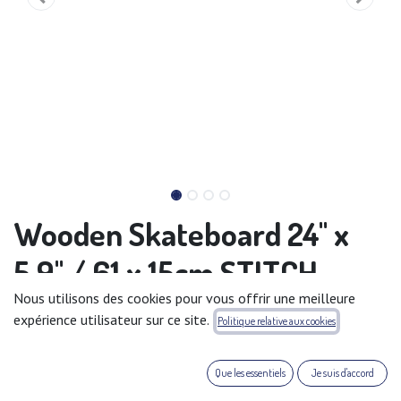
Wooden Skateboard 24'' x
5,9'' / 61 x 15cm STITCH
Nous utilisons des cookies pour vous offrir une meilleure
Un skateboard en bois décoré de motifs de licences Disney,
expérience utilisateur sur ce site.
Politique relative aux cookies
Marevel et Star Wars très tendance. Elle est idéale pour les
trottoirs, les places et les allées urbaines. La planche est
fabriquée en bois durable et possède une surface
Que les essentiels
Je suis d'accord
antidérapante qui assure la traction et augmente la sécurité.